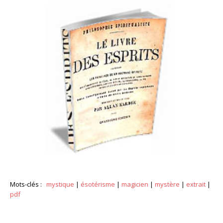
Mots-clés :
mystique
|
ésotérisme
|
magicien
|
mystère
|
extrait
|
pdf