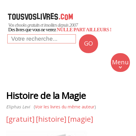
Vos ebooks gratuits et insolites depuis 2007
Des livres que vous ne verrez
NULLE PART AILLEURS !
GO
NEWS
Insolite
Menu
Business
Romans
Histoire de la Magie
Culture
Eliphas Levi
(
Voir les livres du même auteur
)
Quotidien
[gratuit]
[histoire]
[magie]