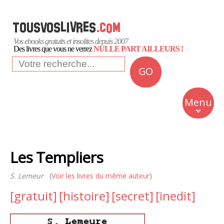
Vos ebooks gratuits et insolites depuis 2007
Des livres que vous ne verrez
NULLE PART AILLEURS !
GO
NEWS
Insolite
Menu
Business
Romans
Les Templiers
Culture
S. Lemeur
(
Voir les livres du même auteur
)
Quotidien
[gratuit]
[histoire]
[secret]
[inedit]