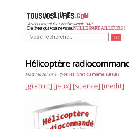
Vos ebooks gratuits et insolites depuis 2007
Des livres que vous ne verrez
NULLE PART AILLEURS !
GO
Hélicoptère radiocomman
Matt Modelisme
(
Voir les livres du même auteur
)
[gratuit]
[jeux]
[science]
[inedit]