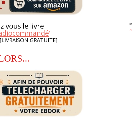
 vous le livre
M
a
 radiocommandé
"
 [LIVRAISON GRATUITE]
LORS...