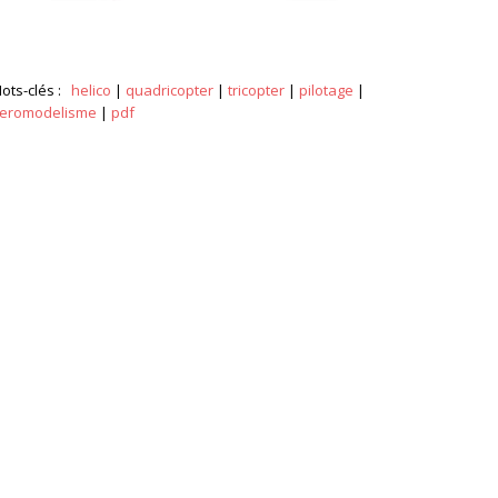
ots-clés :
helico
|
quadricopter
|
tricopter
|
pilotage
|
eromodelisme
|
pdf