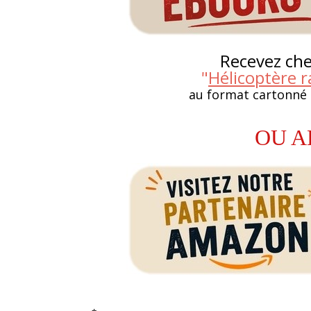
Recevez chez
"
Hélicoptère
au format cartonné
OU A