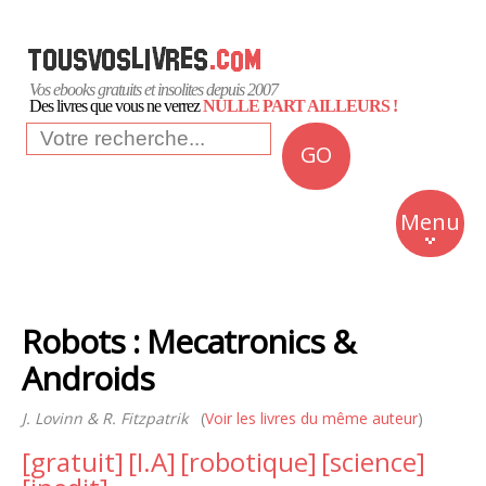
Vos ebooks gratuits et insolites depuis 2007
Des livres que vous ne verrez
NULLE PART AILLEURS !
GO
NEWS
Insolite
Menu
Business
Romans
Robots : Mecatronics &
Culture
Androids
Quotidien
J. Lovinn & R. Fitzpatrik
(
Voir les livres du même auteur
)
[gratuit]
[I.A]
[robotique]
[science]