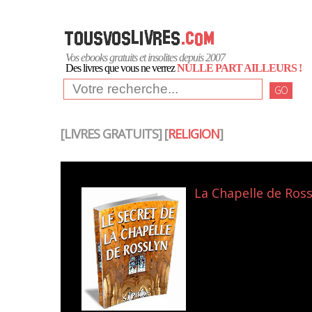
Vos ebooks gratuits et insolites depuis 2007
Des livres que vous ne verrez
NULLE PART AILLEURS !
GO
[LIVRES GRATUITS] [
RELIGION
]
La Chapelle de Ross