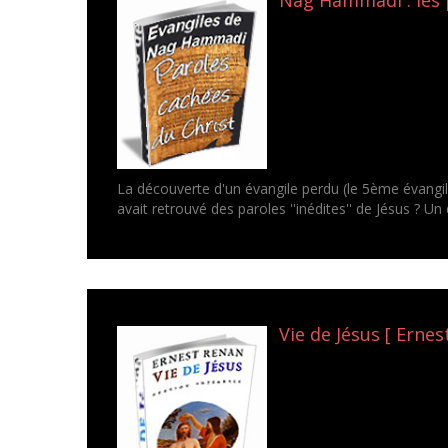
La découverte d'un évangile perdu (le 5ème évangil
avait retrouvé des paroles ''inédites'' de Jésus ? U
Vie de Jésus [ Ernes