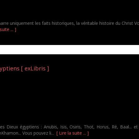
arre uniquement les faits historiques, la véritable histoire du Christ
suite ... ]
ptiens [ exLibris ]
 des Dieux égyptiens : Anubis, Isis, Osiris, Thot, Horus, Ré, Baal..
Khamon... Vous pouvez li...
[ Lire la suite ... ]