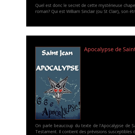
Quel est donc le secret de cette mystérieuse chape
roman? Qui est William Sinclair (ou St Clair), son é
Apocalypse de Saint 
On parle beaucoup du texte de l'Apocalypse de Sai
Testament. Il contient des prévisions susceptibles d