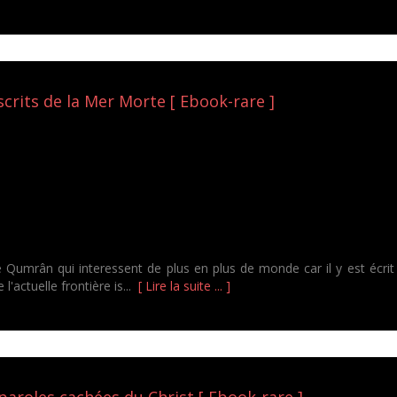
crits de la Mer Morte [ Ebook-rare ]
 Qumrân qui interessent de plus en plus de monde car il y est écrit
l'actuelle frontière is...
[ Lire la suite ... ]
aroles cachées du Christ [ Ebook-rare ]