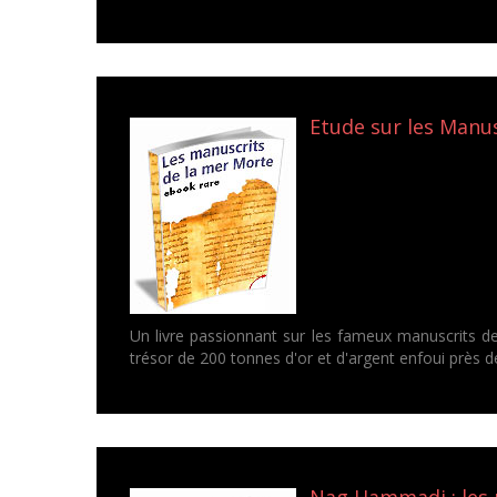
Etude sur les Manus
Un livre passionnant sur les fameux manuscrits de
trésor de 200 tonnes d'or et d'argent enfoui près de 
Nag Hammadi : les p