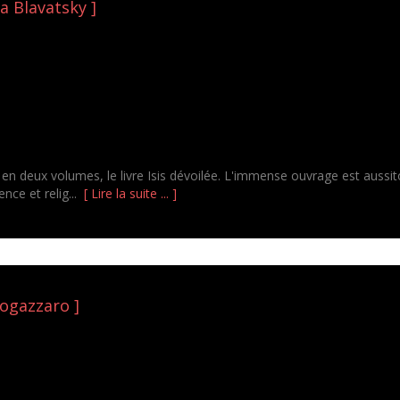
na Blavatsky ]
n deux volumes, le livre Isis dévoilée. L'immense ouvrage est aussitot é
nce et relig...
[ Lire la suite ... ]
Fogazzaro ]