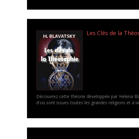
Les Clés de la Théo
Découvrez cette théorie développée par Helena Bla
d'où sont issues toutes les grandes religions et à 