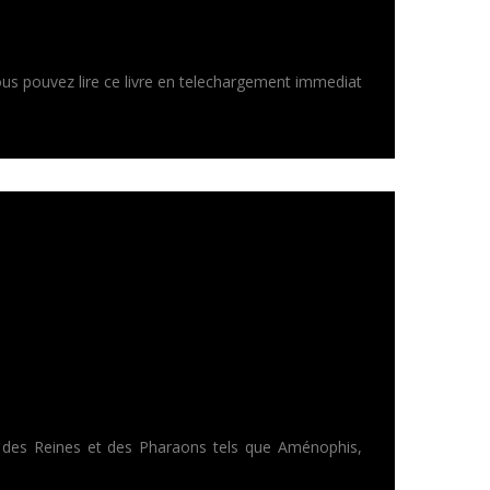
 Vous pouvez lire ce livre en telechargement immediat
. et des Reines et des Pharaons tels que Aménophis,