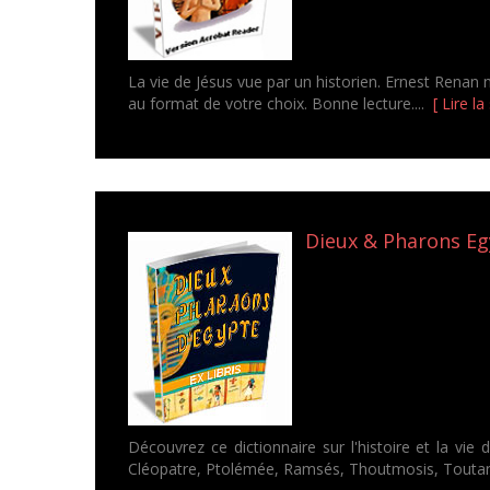
La vie de Jésus vue par un historien. Ernest Renan n
au format de votre choix. Bonne lecture....
[ Lire la 
Dieux & Pharons Egy
Découvrez ce dictionnaire sur l'histoire et la vie
Cléopatre, Ptolémée, Ramsés, Thoutmosis, Toutan