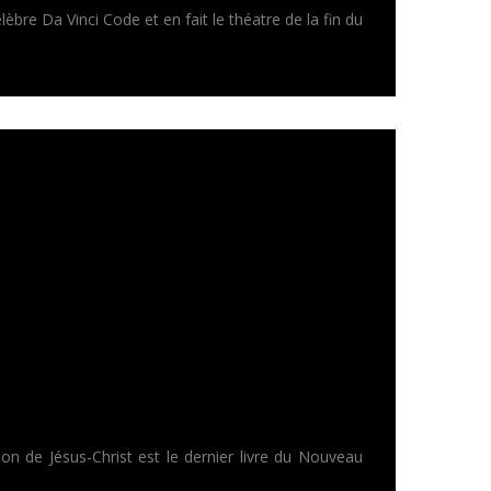
re Da Vinci Code et en fait le théatre de la fin du
on de Jésus-Christ est le dernier livre du Nouveau