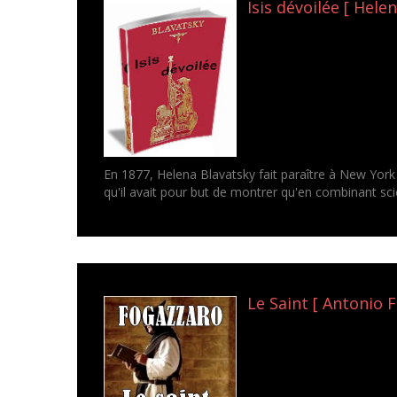
Isis dévoilée [ Hele
En 1877, Helena Blavatsky fait paraître à New York e
qu'il avait pour but de montrer qu'en combinant scie
Le Saint [ Antonio 