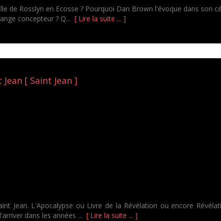
lle de Rosslyn en Ecosse ? Pourquoi Dan Brown l'évoque dans son célèb
trange concepteur ? Q...
[ Lire la suite ... ]
Jean [ Saint Jean ]
nt Jean. L'Apocalypse ou Livre de la Révélation ou encore Révélati
'arriver dans les années ...
[ Lire la suite ... ]