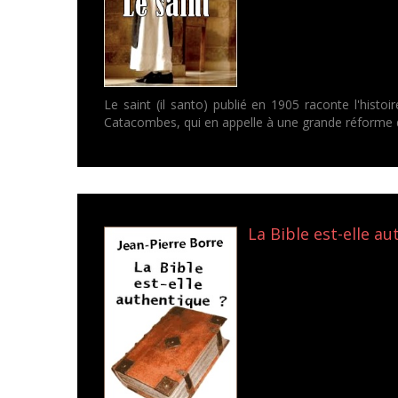
Le saint (il santo) publié en 1905 raconte l'his
Catacombes, qui en appelle à une grande réforme de
La Bible est-elle aut