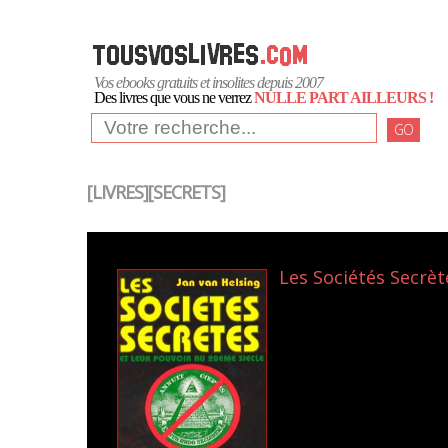
Vos ebooks gratuits et insolites depuis 2007
Des livres que vous ne verrez
NULLE PART AILLEURS !
GO
[LIVRES][SECRETS]
Les Sociétés Secrète