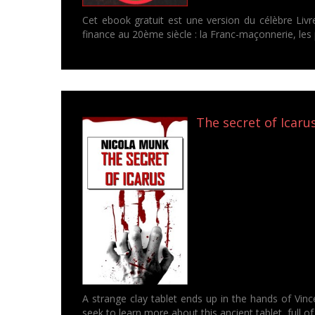
Cet ebook gratuit est une version du célèbre Livre
finance au 20ème siècle : la Franc-maçonnerie, les
The secret of Icaru
A strange clay tablet ends up in the hands of Vinc
seek to learn more about this ancient tablet, full o