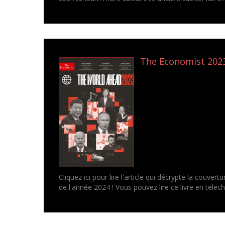
The Economist 2023
Cliquez ici pour lire l'article qui décrypte la couve
de l'année 2024 ! Vous pouvez lire ce livre en tele