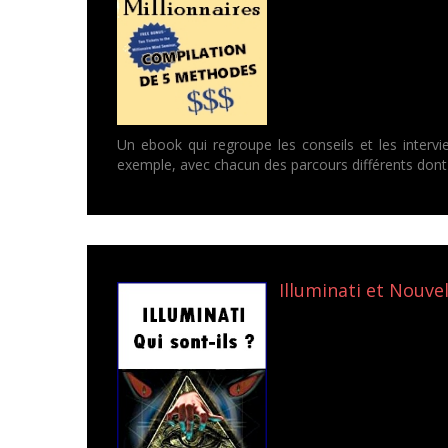
Un ebook qui regroupe les conseils et les interv
exemple, avec chacun des parcours différents dont
Illuminati et Nouvel