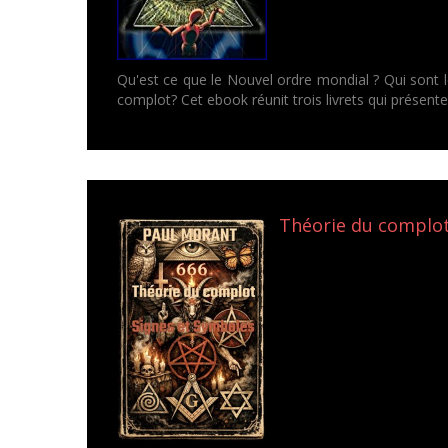
Qu'est ce que le Nouvel ordre mondial ? Qui sont les
complot? Cet ebook réunit trois livrets qui présent
Théorie du complot 