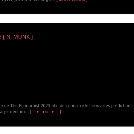
 [ N. MUNK ]
rture de The Economist 2023 afin de connaitre les nouvelles prédictions
chargement im...
[ Lire la suite ... ]