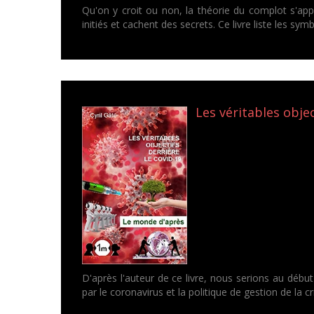
Qu'on y croit ou non, la théorie du complot s'ap
initiés et cachent des secrets. Ce livre liste les sy
Les véritables objec
D'après l'auteur de ce livre, nous serions au débu
par le coronavirus et la politique de gestion de la cr