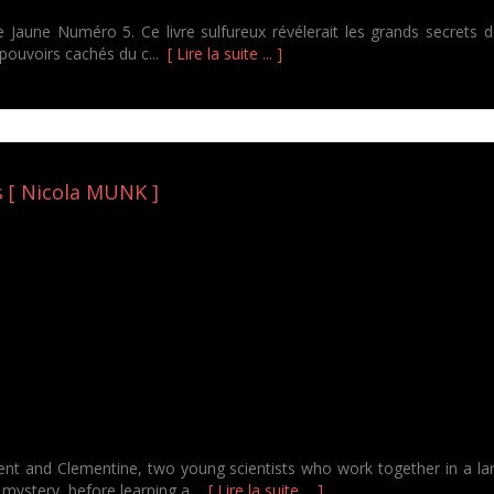
 Jaune Numéro 5. Ce livre sulfureux révélerait les grands secrets de
 pouvoirs cachés du c...
[ Lire la suite ... ]
s [ Nicola MUNK ]
ent and Clementine, two young scientists who work together in a larg
f mystery, before learning a...
[ Lire la suite ... ]