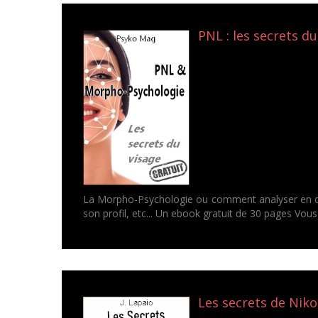
PNL : les secrets du
La Morpho-Psychologie ou comment analyser en que
son profil, etc... Un ebook gratuit de 30 pages Vous 
Les secrets de Nikol