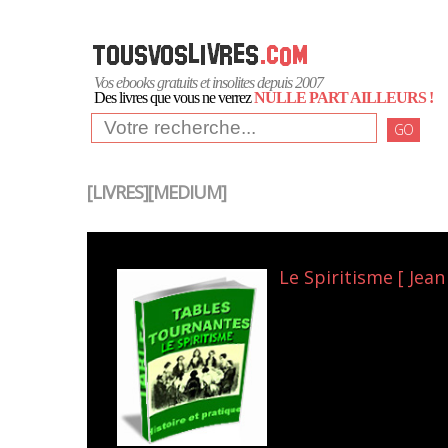
Vos ebooks gratuits et insolites depuis 2007
Des livres que vous ne verrez
NULLE PART AILLEURS !
GO
[LIVRES][MEDIUM]
Le Spiritisme [ Jean