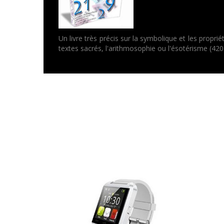
Un livre très précis sur la symbolique et les prop
textes sacrés, l'arithmosophie ou l'ésotérisme (42