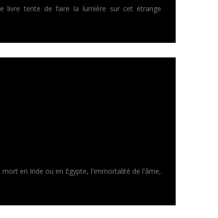
e livre tente de faire la lumière sur cet étrange
 mort en Inde ou en Egypte, l'immortalité de l'âme,