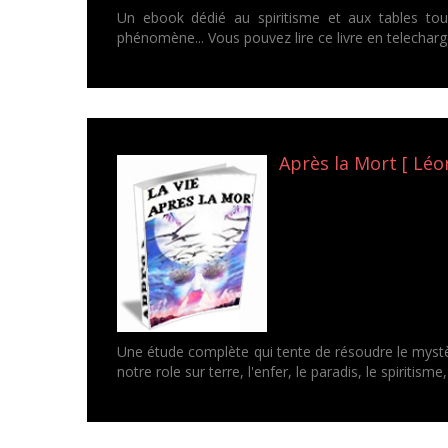
Un ebook dédié au spiritisme et aux tables tourn
phénomène... Vous pouvez lire ce livre en telecha
Après la Mort [ Léo
Une étude complète qui tente de résoudre le mystèr
notre role sur terre, l'enfer, le paradis, le spiritisme