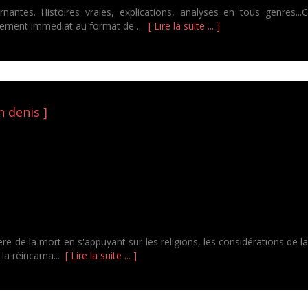
antes. Histoires vraies, explications, analyses en tous genres...C
rgement immediat au format de ...
[ Lire la suite ... ]
n denis ]
e de la mort en s'appuyant sur les religions, les considérations de la
, la réincarna...
[ Lire la suite ... ]