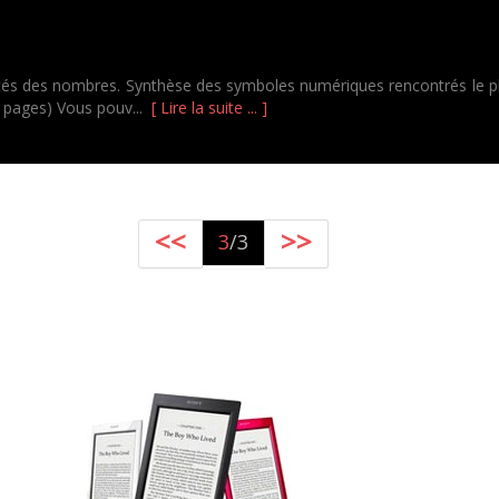
riétés des nombres. Synthèse des symboles numériques rencontrés le pl
0 pages) Vous pouv...
[ Lire la suite ... ]
<<
>>
3
/3