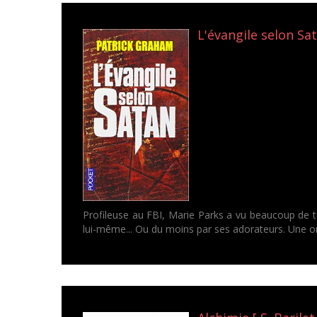
L'évangile selon Sa
Profileuse au FBI, Marie Parks a vu beaucoup de t
lui-même... Ou du moins par ses adorateurs. Une or