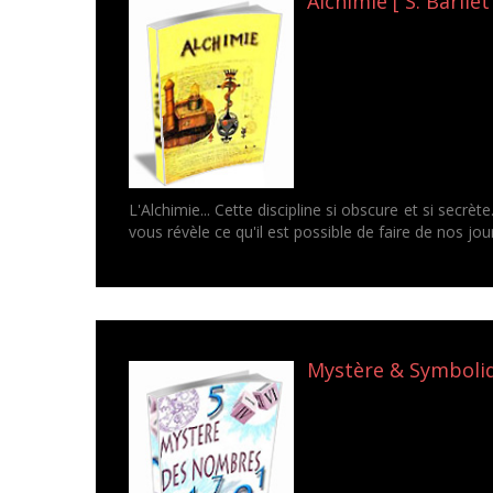
Alchimie [ S. Barilet
L'Alchimie... Cette discipline si obscure et si secr
vous révèle ce qu'il est possible de faire de nos j
Mystère & Symboliq