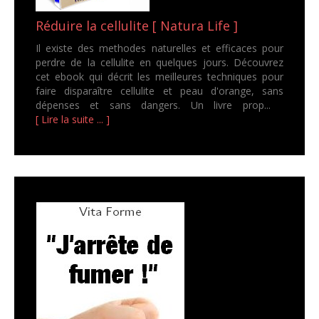
Réduire la cellulite [ Natura Life ]
Il existe des methodes naturelles et efficaces pour
perdre de la cellulite en quelques jours. Découvrez
cet ebook qui décrit les meilleures techniques pour
faire disparaître cellulite et peau d'orange, sans
dépenses et sans dangers. Un livre prop...
[ Lire la suite ... ]