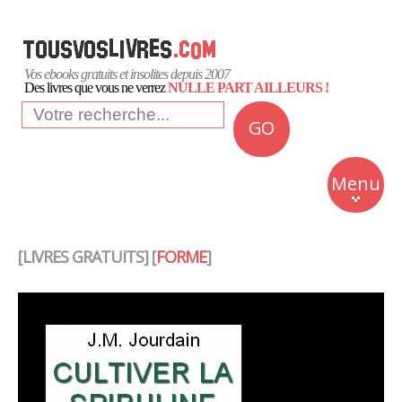
Vos ebooks gratuits et insolites depuis 2007
Des livres que vous ne verrez
NULLE PART AILLEURS !
GO
NEWS
Insolite
Menu
Business
Romans
[LIVRES GRATUITS] [
FORME
]
Culture
Quotidien