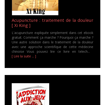
Acupuncture : traitement de la douleur
[ Xi King ]
L'acupuncture expliquée simplement dans cet ebook
gratuit. Comment ça marche ? Pourquoi ça marche ?
Une autre solution dans le traitement de la douleur
avec une approche scientifique de cette médecine
chinoise Vous pouvez lire ce livre en telech...
[ Lire la suite ... ]