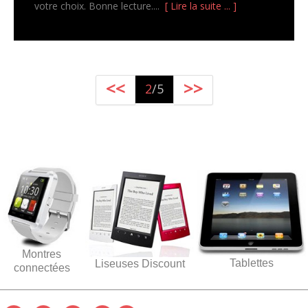
votre choix. Bonne lecture....
[ Lire la suite ... ]
<<
>>
2
/5
Montres
Tablettes
Liseuses Discount
connectées