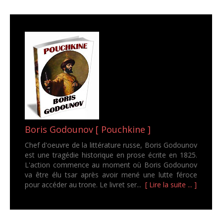
Boris Godounov [ Pouchkine ]
Chef d'oeuvre de la littérature russe, Boris Godounov
est une tragédie historique en prose écrite en 1825.
L'action commence au moment où Boris Godounov
va être élu tsar après avoir mené une lutte féroce
pour accéder au trone. Le livret ser...
[ Lire la suite ... ]