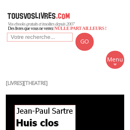
Vos ebooks gratuits et insolites depuis 2007
Des livres que vous ne verrez
NULLE PART AILLEURS !
GO
NEWS
Insolite
Menu
Business
Romans
[LIVRES][THEATRE]
Culture
Quotidien