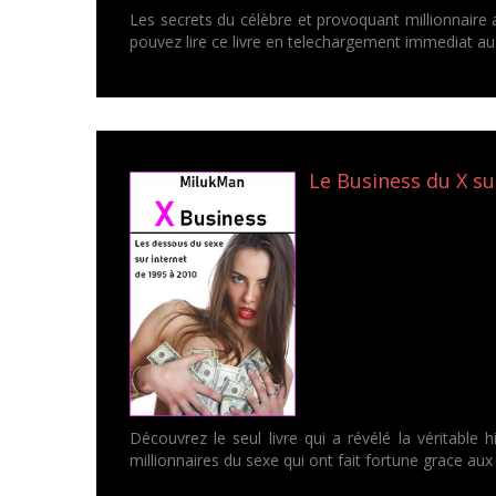
Les secrets du célèbre et provoquant millionnaire 
pouvez lire ce livre en telechargement immediat au
Le Business du X su
Découvrez le seul livre qui a révélé la véritable
millionnaires du sexe qui ont fait fortune grace aux