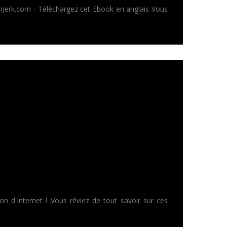
ichJerk.com - Téléchargez cet Ebook en anglais Vous
on d'Internet ! Vous rêviez de tout savoir sur ces