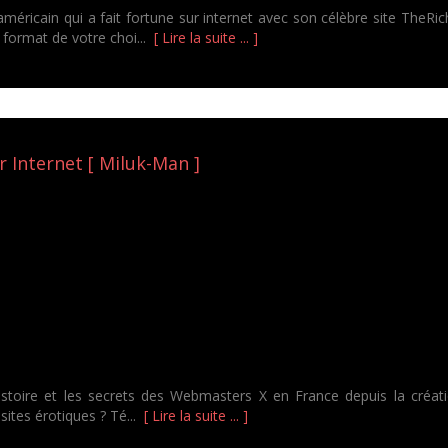
américain qui a fait fortune sur internet avec son célèbre site TheR
 format de votre choi...
[ Lire la suite ... ]
r Internet [ Miluk-Man ]
 histoire et les secrets des Webmasters X en France depuis la créati
 sites érotiques ? Té...
[ Lire la suite ... ]