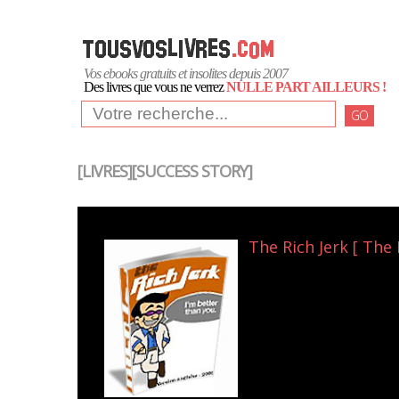
Vos ebooks gratuits et insolites depuis 2007
Des livres que vous ne verrez
NULLE PART AILLEURS !
GO
[LIVRES][SUCCESS STORY]
The Rich Jerk [ The 