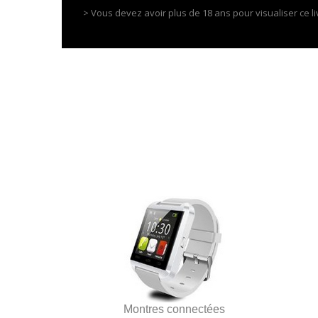
> Vous devez avoir plus de 18 ans pour visualiser ce li
Montres connectées