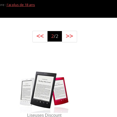
vre :
J'ai plus de 18 ans
<<
>>
2
/2
Liseuses Discount