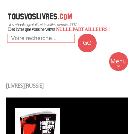
Vos ebooks gratuits et insolites depuis 2007
Des livres que vous ne verrez
NULLE PART AILLEURS !
GO
NEWS
Insolite
Menu
Business
Romans
[LIVRES][RUSSIE]
Culture
Quotidien