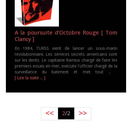
A la poursuite d'Octobre Rouge [ Tom
Clancy ]
En 1984, l'URSS vient de lancer un sous-marin
revolutionnaire. Les services secrets americains sont
sur les dents. Le capitaine Ramius chargé de faire les
premiers essais en mer, execute l'officier chargé de la
surveillance du batiment et met tout ...
[ Lire la suite ... ]
<<
>>
2
/2