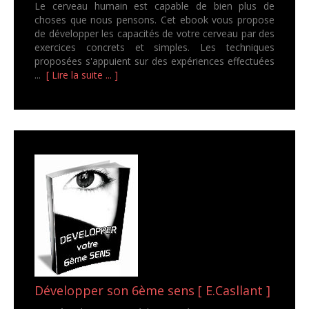
Le cerveau humain est capable de bien plus de
choses que nous pensons. Cet ebook vous propose
de développer les capacités de votre cerveau par des
exercices concrets et simples. Les techniques
proposées s'appuient sur des expériences effectuées
...
[ Lire la suite ... ]
Développer son 6ème sens [ E.Casllant ]