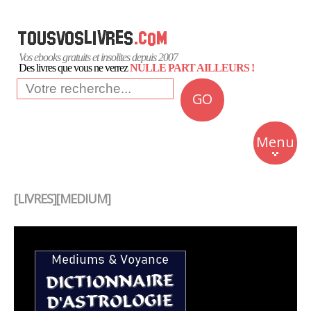
Vos ebooks gratuits et insolites depuis 2007
Des livres que vous ne verrez
NULLE PART AILLEURS !
GO
NEWS
Insolite
Menu
Business
Romans
[LIVRES][MEDIUM]
Culture
Quotidien