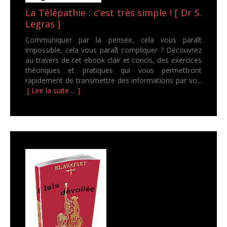
La Télépathie : c'est très simple ! [ Dr S.
Legras ]
Communiquer par la pensée, cela vous paraît
impossible, cela vous paraît compliquer ? Découvrez
au travers de cet ebook clair et concis, des exercices
théoriques et pratiques qui vous permettront
rapidement de transmettre des informations par vo...
[ Lire la suite ... ]