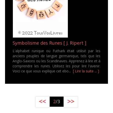
Symbolisme des Runes [ J. Ripert ]
L'alphabet runique ou Futhark était utilisé par les
anciens peuples de langue germanique, tels que les
Anglo-Saxons ou les Scandinaves. Apprenez à lire et à
comprendre les runes. Utilisez les pour lire l'avenir.
Voici ce que vous explique cet ebo...
[ Lire la suite ... ]
<<
>>
2
/3