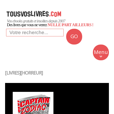
Vos ebooks gratuits et insolites depuis 2007
Des livres que vous ne verrez
NULLE PART AILLEURS !
GO
NEWS
Insolite
Menu
Business
Romans
[LIVRES][HORREUR]
Culture
Quotidien