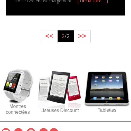
lire ce livre en telechargement ...
[ Lire la suite ... ]
<<
>>
2
/2
Montres
Tablettes
Liseuses Discount
connectées