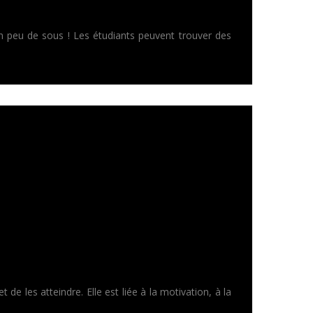
n peu de sous ! Les étudiants peuvent trouver des
 de les atteindre. Elle est liée à la motivation, à la