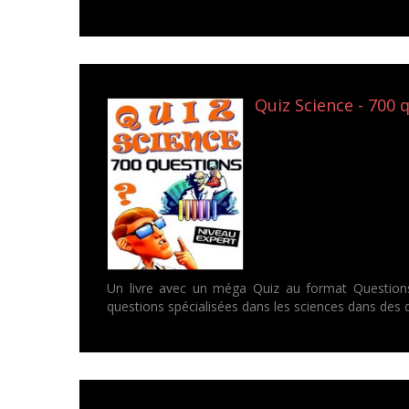
Quiz Science - 700 q
Un livre avec un méga Quiz au format Questions/
questions spécialisées dans les sciences dans des d