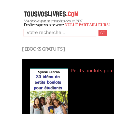
Vos ebooks gratuits et insolites depuis 2007
Des livres que vous ne verrez
NULLE PART AILLEURS !
GO
[ EBOOKS GRATUITS ]
Petits boulots pour 