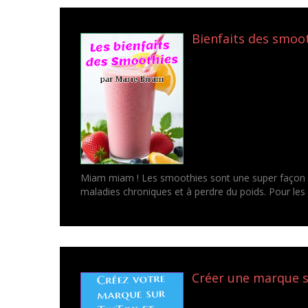
Bienfaits des smoot
Miam miam ! Les smoothies sont une super façon de 
maladies chroniques et à perdre du poids. Pour les
Créer une marque su