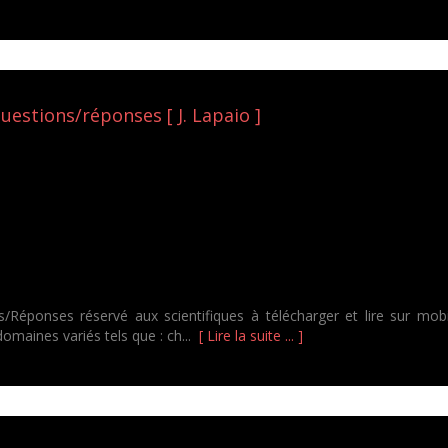
uestions/réponses [ J. Lapaio ]
Réponses réservé aux scientifiques à télécharger et lire sur mo
omaines variés tels que : ch...
[ Lire la suite ... ]