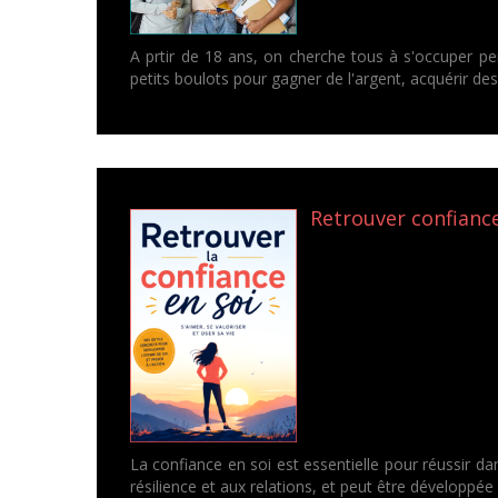
A prtir de 18 ans, on cherche tous à s'occuper p
petits boulots pour gagner de l'argent, acquérir d
Retrouver confiance
La confiance en soi est essentielle pour réussir dans
résilience et aux relations, et peut être développée 