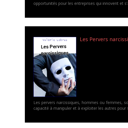
opportunités pour les entreprises qui innovent et 
Les Pervers narcissi
Les pervers narcissiques, hommes ou femmes, sont 
capacité à manipuler et à exploiter les autres pour s