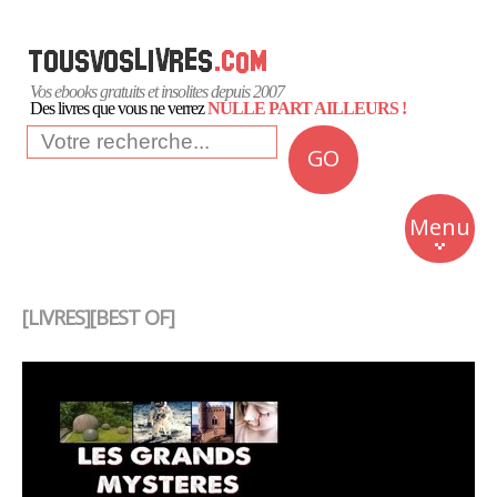
Vos ebooks gratuits et insolites depuis 2007
Des livres que vous ne verrez
NULLE PART AILLEURS !
GO
NEWS
Insolite
Menu
Business
Romans
[LIVRES][BEST OF]
Culture
Quotidien