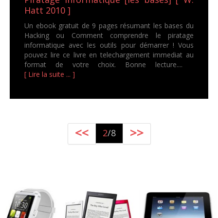
Hatt 2010 ]
Un ebook gratuit de 9 pages résumant les bases du
Hacking ou Comment comprendre le piratage
informatique avec les outils pour démarrer ! Vous
pouvez lire ce livre en telechargement immediat au
format de votre choix. Bonne lecture....
[ Lire la suite ... ]
<<
>>
2
/8