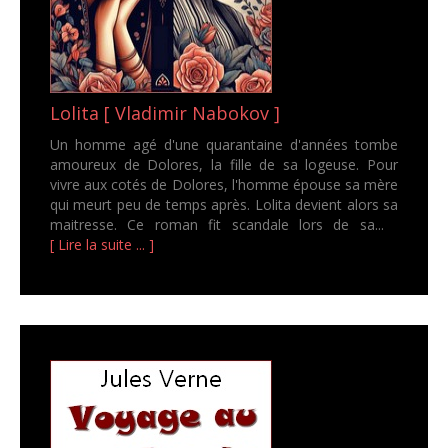
Lolita [ Vladimir Nabokov ]
Un homme agé d'une quarantaine d'années tombe
amoureux de Dolores, la fille de sa logeuse. Pour
vivre aux cotés de Dolores, l'homme épouse sa mère
qui meurt peu de temps après. Lolita devient alors sa
maitresse. Ce roman fit scandale lors de sa...
[ Lire la suite ... ]