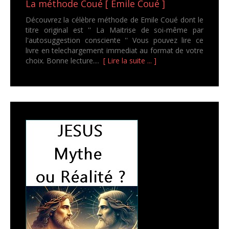
La méthode Coué [ Emile Coué ]
Découvrez la célèbre méthode de Emile Coué dont le
titre original est '' La Maitrise de soi-même par
l'autosuggestion consciente '' Vous pouvez lire ce
livre en telechargement immediat au format de votre
choix. Bonne lecture....
[ Lire la suite ... ]