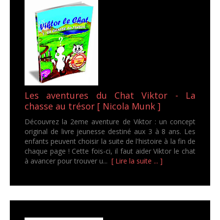
Les aventures du Chat Viktor - La
chasse au trésor [ Nicola Munk ]
Découvrez la 2eme aventure de Viktor : un concept
original de livre jeunesse destiné aux 3 à 8 ans. Les
enfants peuvent choisir la suite de l'histoire à la fin de
chaque page ! Cette fois-ci, il faut aider Viktor le chat
à avancer pour trouver u...
[ Lire la suite ... ]