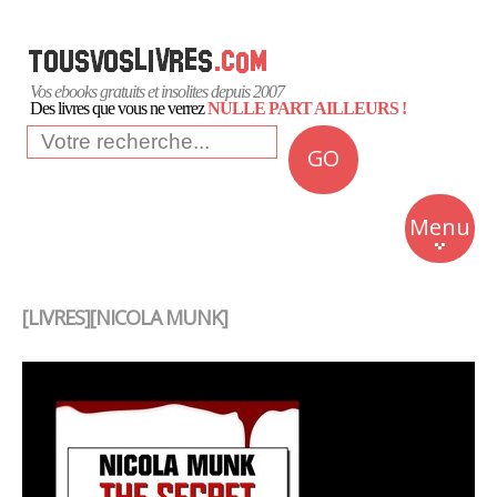
Vos ebooks gratuits et insolites depuis 2007
Des livres que vous ne verrez
NULLE PART AILLEURS !
GO
NEWS
Insolite
Menu
Business
Romans
[LIVRES][NICOLA MUNK]
Culture
Quotidien