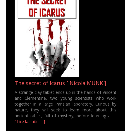
The secret of Icarus [ Nicola MUNK ]
A strange clay tablet ends up in the hands of Vincent
and Clementine, two young scientists who work
together in a large Parisian laboratory. Curious by
nature, they will seek to learn more about this
ancient tablet, full of mystery, before learning a...
[ Lire la suite ... ]