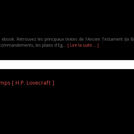
book. Retrouvez les principaux textes de l'Ancien Testament (la Bi
 commandements, les plaies d'Eg...
[ Lire la suite ... ]
ps [ H.P. Lovecraft ]