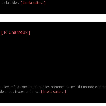
 de la bible...
[ Lire la suite ... ]
 [ R. Charroux ]
 a bouleversé la conception que les hommes avaient du monde et notam
le et des textes anciens...
[ Lire la suite ... ]