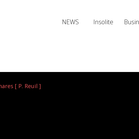
NEWS
Insolite
Busi
res [ P. Reuil ]