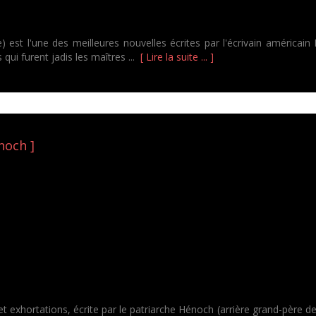
t l'une des meilleures nouvelles écrites par l'écrivain américain 
ui furent jadis les maîtres ...
[ Lire la suite ... ]
noch ]
 et exhortations, écrite par le patriarche Hénoch (arrière grand-père d