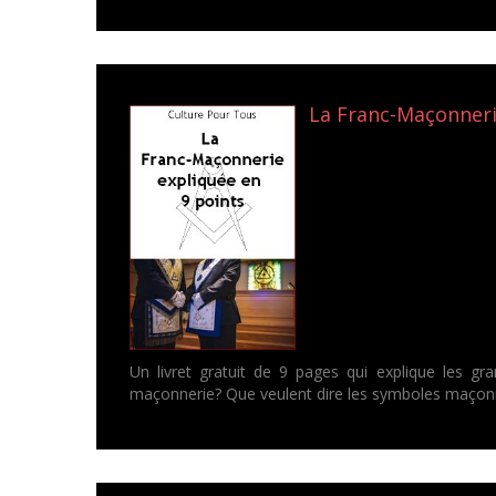
La Franc-Maçonnerie
Un livret gratuit de 9 pages qui explique les g
maçonnerie? Que veulent dire les symboles maçonn