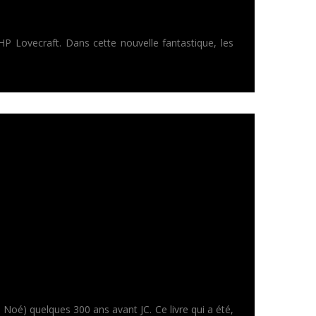
HP Lovecraft. Dans cette nouvelle fantastique, les
e Noé) quelques 300 ans avant JC. Ce livre qui a été,