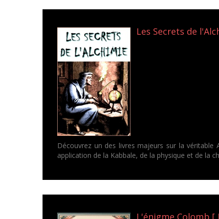
Les Secrets de l'Alc
Découvrez un des livres majeurs sur la véritable 
application de la Kabbale, de la physique et de la ch
L'énigme Colomb [ 