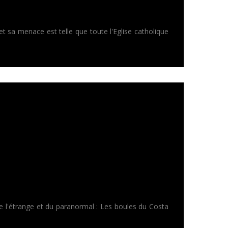
et sa menace est telle que toute l'Eglise catholique
 l'étrange et du paranormal : Les boules du Costa