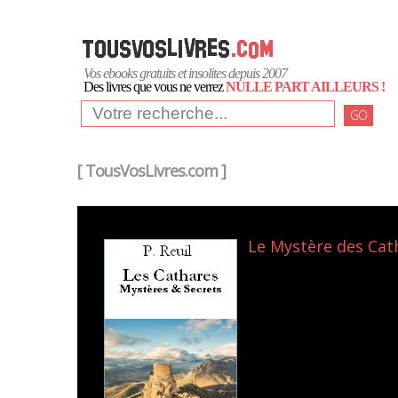
Vos ebooks gratuits et insolites depuis 2007
Des livres que vous ne verrez
NULLE PART AILLEURS !
GO
[ TousVosLivres.com ]
Le Mystère des Catha