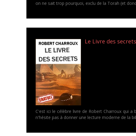
on ne sait trop pourquoi, exclu de la Torah (et donc
Le Livre des secrets
C'est ici le célèbre livre de Robert Charroux qui
n'hésite pas à donner une lecture moderne de la bib