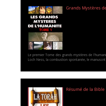
Grands Mystères de 
Le premier Tome des grands mystères de l'humanit
Loch Ness, la combustion spontanée, le manuscrit d
Résumé de la Bible 