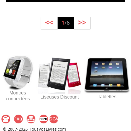
<<
>>
1
/8
Montres
Tablettes
Liseuses Discount
connectées
© 2007-2026 TousVosLivres.com