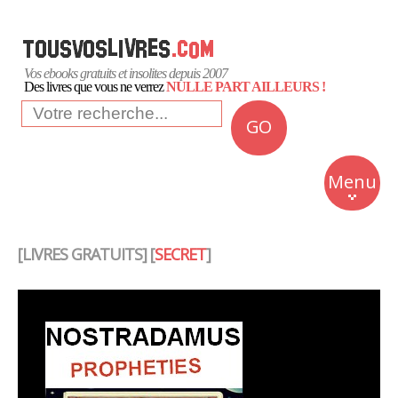
Vos ebooks gratuits et insolites depuis 2007
Des livres que vous ne verrez
NULLE PART AILLEURS !
GO
NEWS
Insolite
Menu
Business
Romans
[LIVRES GRATUITS] [
SECRET
]
Culture
Quotidien