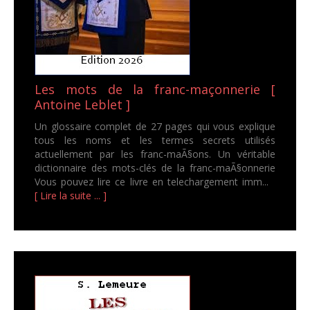
Les mots de la franc-maçonnerie [
Antoine Leblet ]
Un glossaire complet de 27 pages qui vous explique
tous les noms et les termes secrets utilisés
actuellement par les franc-maÃ§ons. Un véritable
dictionnaire des mots-clés de la franc-maÃ§onnerie
Vous pouvez lire ce livre en telechargement imm...
[ Lire la suite ... ]