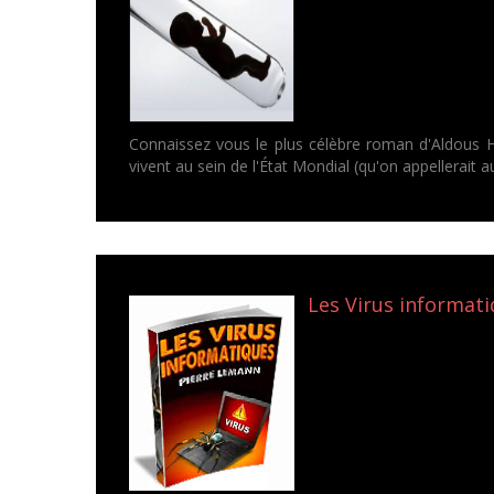
Connaissez vous le plus célèbre roman d'Aldous Hu
vivent au sein de l'État Mondial (qu'on appellerait a
Les Virus informati