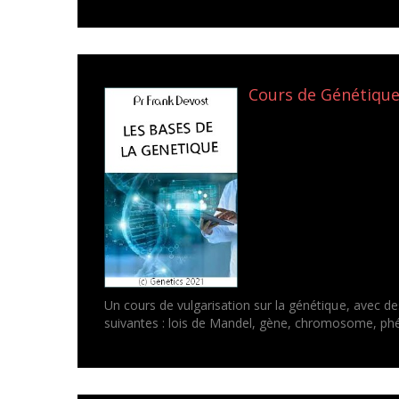
Cours de Génétique 
Un cours de vulgarisation sur la génétique, avec de
suivantes : lois de Mandel, gène, chromosome, ph