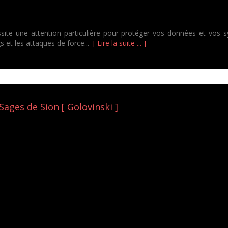
ssite une attention particulière pour protéger vos données et vos
gs et les attaques de force...
[ Lire la suite ... ]
Sages de Sion [ Golovinski ]