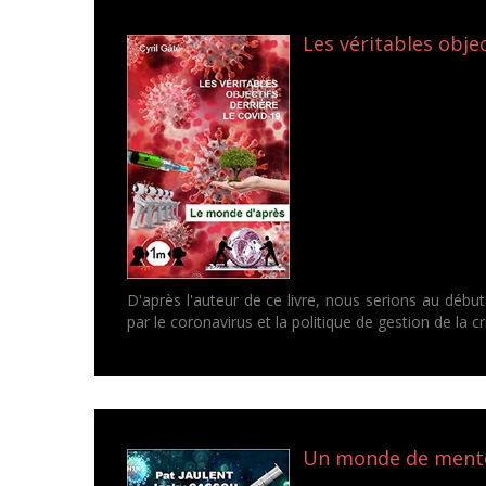
Les véritables objec
D'après l'auteur de ce livre, nous serions au débu
par le coronavirus et la politique de gestion de la cr
Un monde de menteu