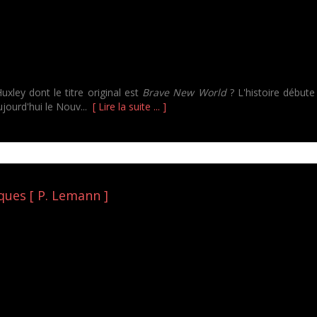
xley dont le titre original est
Brave New World
? L'histoire début
ujourd'hui le Nouv...
[ Lire la suite ... ]
ques [ P. Lemann ]