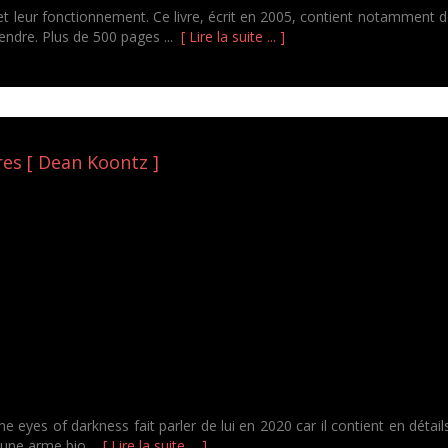
s et leur fonctionnement. Ce livre, écrit en 2005, contient notamment
endre. Plus de 500 pages ...
[ Lire la suite ... ]
es [ Dean Koontz ]
he eyes of darkness fait parler de lui en 2020 car il contient en détai
né une arme bio...
[ Lire la suite ... ]