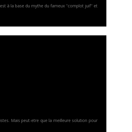
 est à la base du mythe du fameux ''complot juif'' et
stes. Mais peut-etre que la meilleure solution pour