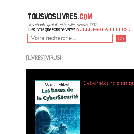
Vos ebooks gratuits et insolites depuis 2007
Des livres que vous ne verrez
NULLE PART AILLEURS !
GO
[LIVRES][VIRUS]
Cybersécurité en qu