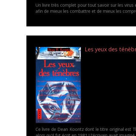
Un livre très complet pour tout savoir sur les viru
afin de mieux les combattre et de mieux les compr
Les yeux des ténèbr
Ce livre de Dean Koontz dont le titre original est T
alors qu'il fut écrit en 1981 ! l'écrivain avait imagi