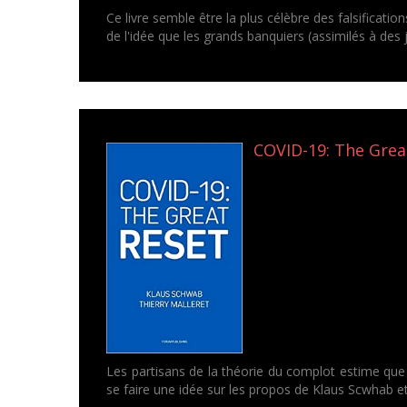
Ce livre semble être la plus célèbre des falsificati
de l'idée que les grands banquiers (assimilés à des j
COVID-19: The Great
Les partisans de la théorie du complot estime que 
se faire une idée sur les propos de Klaus Scwhab et