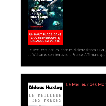
Ce livre, écrit par les lanceurs d'alerte francais Pat
de Wuhan et son lien avec la France. Affirmant que
Le Meilleur des Mon