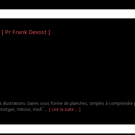
[ Pr Frank Devost ]
s illustrations claires sous forme de planches, simples à comprendre p
énotype, mitose, meÃ¯...
[ Lire la suite ... ]