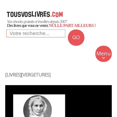
Vos ebooks gratuits et insolites depuis 2007
Des livres que vous ne verrez
NULLE PART AILLEURS !
GO
NEWS
Insolite
Menu
Business
Romans
[LIVRES][VERGETURES]
Culture
Quotidien