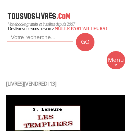
Vos ebooks gratuits et insolites depuis 2007
Des livres que vous ne verrez
NULLE PART AILLEURS !
GO
NEWS
Insolite
Menu
Business
Romans
[LIVRES][VENDREDI 13]
Culture
Quotidien