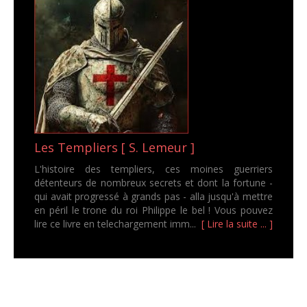
Les Templiers [ S. Lemeur ]
L'histoire des templiers, ces moines guerriers
détenteurs de nombreux secrets et dont la fortune -
qui avait progressé à grands pas - alla jusqu'à mettre
en péril le trone du roi Philippe le bel ! Vous pouvez
lire ce livre en telechargement imm...
[ Lire la suite ... ]