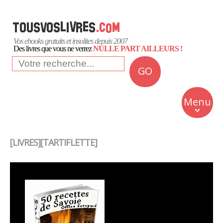
Vos ebooks gratuits et insolites depuis 2007
Des livres que vous ne verrez
NULLE PART AILLEURS !
GO
NEWS
Insolite
Menu
Business
Romans
[LIVRES][TARTIFLETTE]
Culture
Quotidien