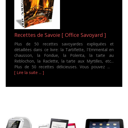
Recettes de Savoie [ Office Savoyard ]
Plus de 50 recettes savoyardes expliquées et
détaillées dans ce livre: la Tartiflette, l'Emmental en
chausson, la Fondue, la Polenta, la tarte au
Reblochon, la Raclette, la tarte aux Myrtilles, etc...
Plus de 50 recettes délicieuses. Vous pouvez ...
[ Lire la suite ... ]