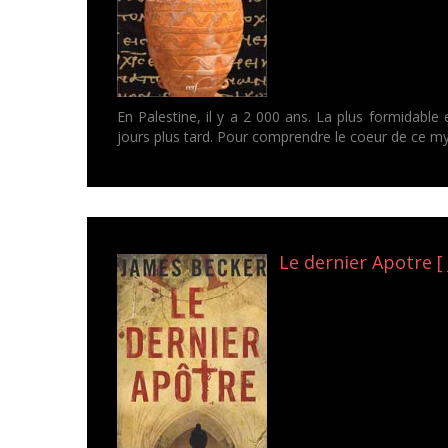
En Palestine, il y a 2 000 ans. La plus formidable 
jours plus tard. Pour comprendre le coeur de ce my
Le dernier Apotre [