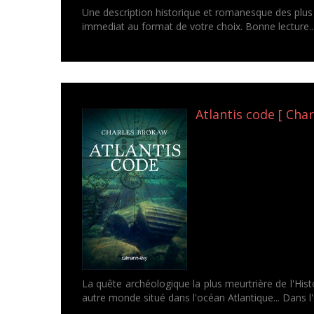
Une description historique et romanesque des plus 
immediat au format de votre choix. Bonne lecture..
Atlantis code [ Cha
La quête archéologique la plus meurtrière de l'Histo
autre monde situé dans l'océan Atlantique... Dans l