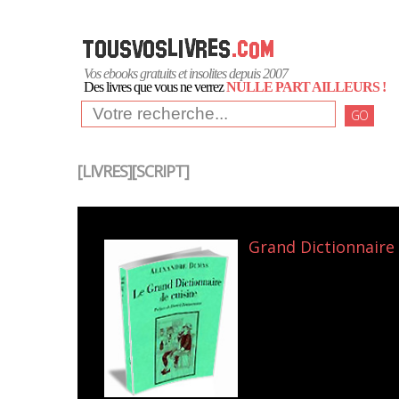
Vos ebooks gratuits et insolites depuis 2007
Des livres que vous ne verrez
NULLE PART AILLEURS !
GO
[LIVRES][SCRIPT]
Grand Dictionnaire