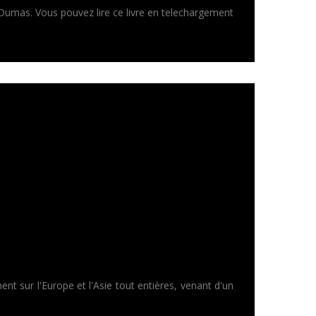
 Dumas. Vous pouvez lire ce livre en telechargement
ent sur l'Europe et l'Asie tout entières, venant d'un