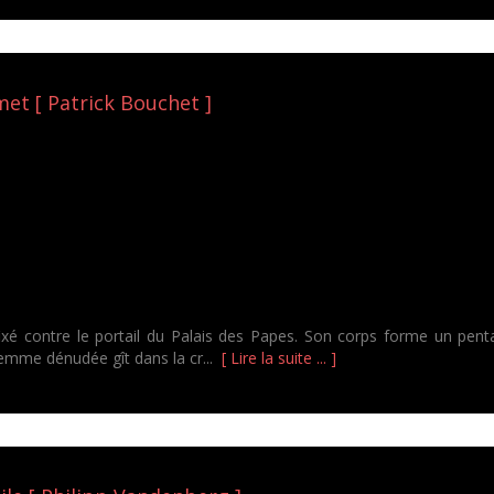
et [ Patrick Bouchet ]
xé contre le portail du Palais des Papes. Son corps forme un pent
 femme dénudée gît dans la cr...
[ Lire la suite ... ]