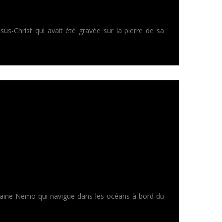
us-Christ qui avait été gravée sur la pierre de sa
itaine Nemo qui navigue dans les océans à bord du