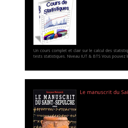
Un cours complet et clair sur le calcul des statisti
tests statistiques. Niveau IUT & BTS Vous pouvez lir
Le manuscrit du Sai