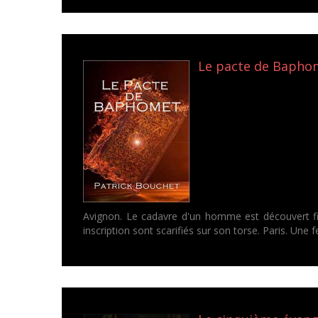
Le pacte de Baphom
Avignon. Le cadavre d'un homme est découvert fi
inscription sont scarifiés sur son torse. Paris. Une