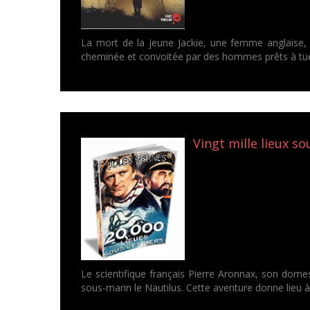
La mort de la jeune Jackie, une femme anglaise, s
cheminée et convoitée par des hommes prêts à tue
Vingt mille lieux so
Le scientifique français Pierre Aronnax, son dom
sous-marin le Nautilus. Cette aventure donne lieu 