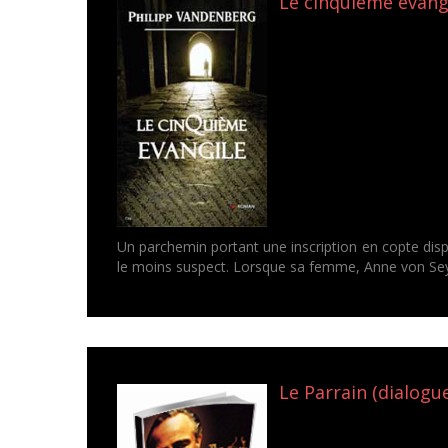
Le cinquième évangi
Un parchemin portant une inscription en copte disp
le moins suspect. Lorsque sa femme, Anne von Sey
Le Parrain (dialogu