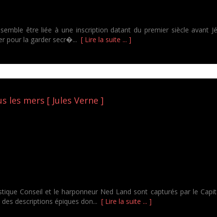
emble être liée à une inscription datant du premier siècle avant Jés
r pour la garder secr�...
[ Lire la suite ... ]
us les mers [ Jules Verne ]
estique Conseil et le harponneur Ned Land sont capturés par le Cap
à des descriptions épiques don...
[ Lire la suite ... ]