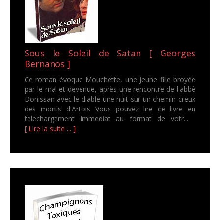
Sous le Soleil de Satan [ Georges
Bernanos ]
Ce roman évoque Mouchette, une jeune fille broyée
par le mal et devenue, après une rencontre de l'abbé
Donissan avec le diable une nuit sur un chemin creux
des monts d'Artois Vous pouvez lire ce livre en
telechargement immediat au format de votr...
[ Lire la suite ... ]