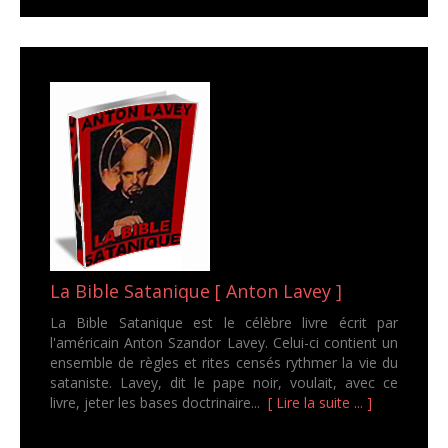
La Bible Satanique [ Anton Lavey ]
La Bible Satanique est le célèbre livre écrit par
l'américain Anton Szandor Lavey. Celui-ci contient un
ensemble de règles et rites censés rythmer la vie du
sataniste. Lavey, dit le pape noir, voulait, avec ce
livre, jeter les bases doctrinaire...
[ Lire la suite ... ]