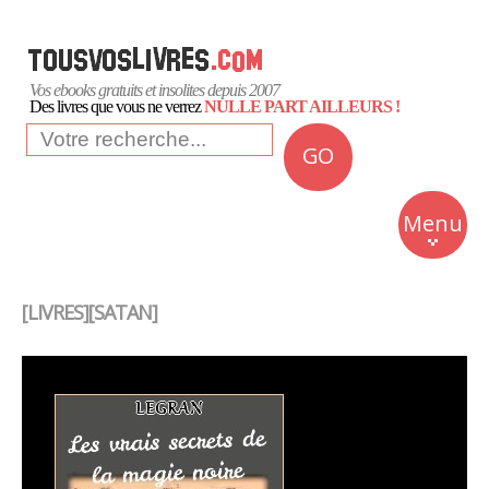
Vos ebooks gratuits et insolites depuis 2007
Des livres que vous ne verrez
NULLE PART AILLEURS !
GO
NEWS
Insolite
Menu
Business
Romans
[LIVRES][SATAN]
Culture
Quotidien