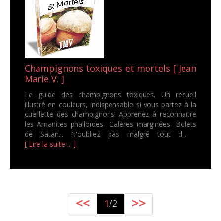
Champignons toxiques et mortels [ Jean
Marie V. ]
Le guide des champignons toxiques. Un recueil
illustré en couleurs, indispensable si vous partez à la
cueillette des champignons! Apprenez à reconnaitre
les Amanites phalloïdes, Galères marginées, Bolets
de Satan... N'oubliez pas malgré tout d...
[ Lire la suite ... ]
<<
>>
1
/2