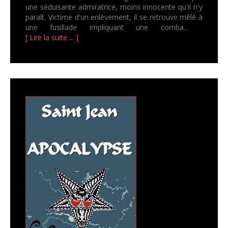
une séduisante admiratrice, moins innocente qu'il n'y
paraît. Victime d'un enlèvement, il se retrouve mêlé à
une fusillade impliquant une comba...
[ Lire la suite ... ]