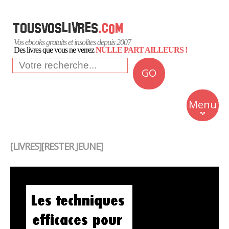
Vos ebooks gratuits et insolites depuis 2007
Des livres que vous ne verrez
NULLE PART AILLEURS !
GO
NEWS
Insolite
Menu
Business
Romans
[LIVRES][RESTER JEUNE]
Culture
Quotidien