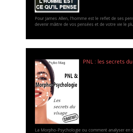
Pour James Allen, l'homme est le reflet de ses pen
devenir mâitre de vos pensées et de votre vie le pl
PNL : les secrets du
La Morpho-Psychologie ou comment analyser en que