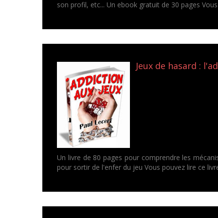
son profil, etc... Un ebook gratuit de 30 pages Vous 
Jeux de hasard : l'ad
Un livre de 80 pages pour comprendre les mécanis
pour sortir de l'enfer du jeu Vous pouvez lire ce l