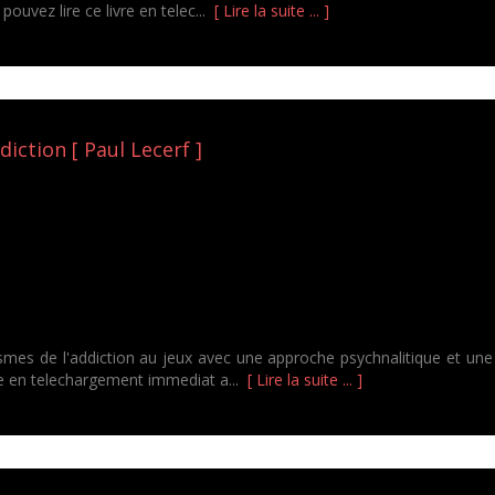
pouvez lire ce livre en telec...
[ Lire la suite ... ]
diction [ Paul Lecerf ]
mes de l'addiction au jeux avec une approche psychnalitique et un
ivre en telechargement immediat a...
[ Lire la suite ... ]