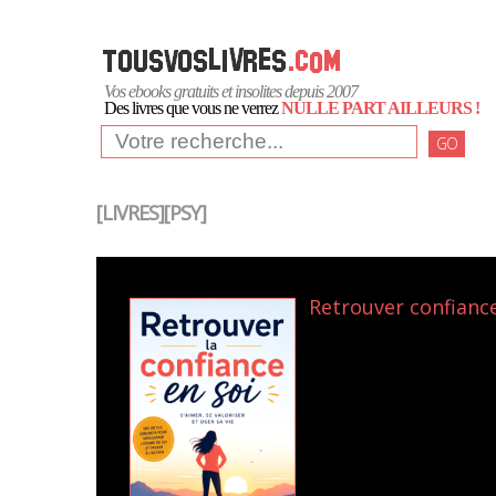
Vos ebooks gratuits et insolites depuis 2007
Des livres que vous ne verrez
NULLE PART AILLEURS !
GO
[LIVRES][PSY]
Retrouver confiance