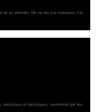
 de les atteindre. Elle est liée à la motivation, à la
antisociaux et narcissiques, caractérisés par leur