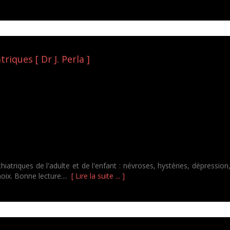
riques [ Dr J. Perla ]
atriques de l'adulte et de l'enfant : névroses, hystéries, dépression, 
ix. Bonne lecture....
[ Lire la suite ... ]