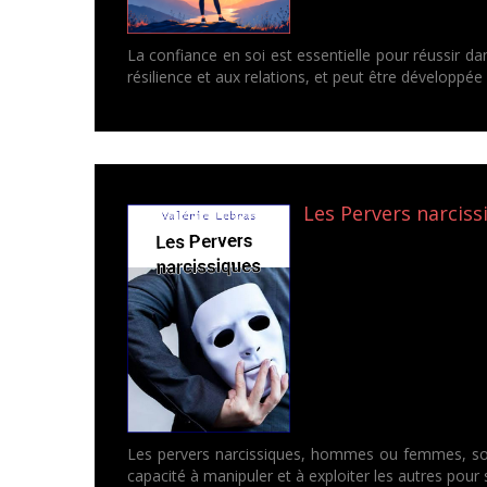
La confiance en soi est essentielle pour réussir dans
résilience et aux relations, et peut être développée 
Les Pervers narcissi
Les pervers narcissiques, hommes ou femmes, sont 
capacité à manipuler et à exploiter les autres pour s