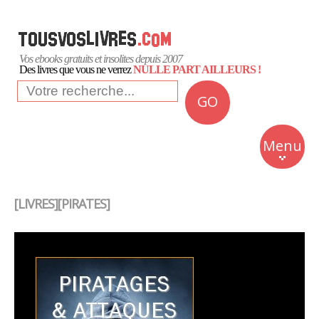
Vos ebooks gratuits et insolites depuis 2007
Des livres que vous ne verrez
NULLE PART AILLEURS !
GO
NEWS
Insolite
Menu
Business
Romans
[LIVRES][PIRATES]
Culture
Quotidien