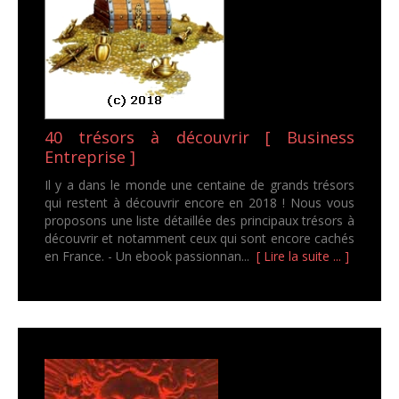
40 trésors à découvrir [ Business
Entreprise ]
Il y a dans le monde une centaine de grands trésors
qui restent à découvrir encore en 2018 ! Nous vous
proposons une liste détaillée des principaux trésors à
découvrir et notamment ceux qui sont encore cachés
en France. - Un ebook passionnan...
[ Lire la suite ... ]