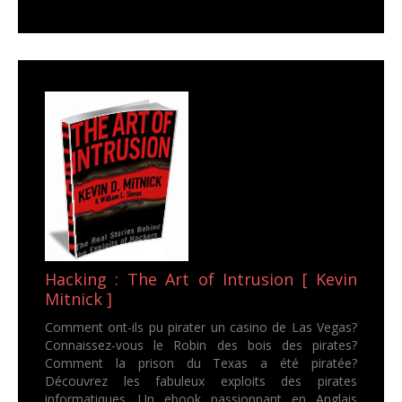
Hacking : The Art of Intrusion [ Kevin
Mitnick ]
Comment ont-ils pu pirater un casino de Las Vegas?
Connaissez-vous le Robin des bois des pirates?
Comment la prison du Texas a été piratée?
Découvrez les fabuleux exploits des pirates
informatiques. Un ebook passionnant en Anglais