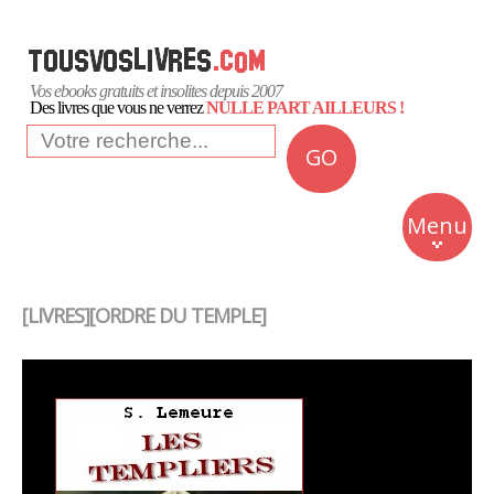
Vos ebooks gratuits et insolites depuis 2007
Des livres que vous ne verrez
NULLE PART AILLEURS !
GO
NEWS
Insolite
Menu
Business
Romans
[LIVRES][ORDRE DU TEMPLE]
Culture
Quotidien