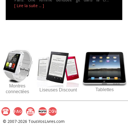
[ Lire la suite ... ]
Montres
Tablettes
Liseuses Discount
connectées
© 2007-2026 TousVosLivres.com