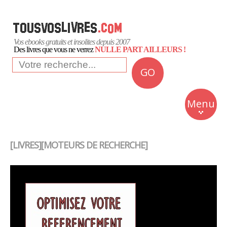
Vos ebooks gratuits et insolites depuis 2007
Des livres que vous ne verrez
NULLE PART AILLEURS !
GO
NEWS
Insolite
Menu
Business
Romans
[LIVRES][MOTEURS DE RECHERCHE]
Culture
Quotidien