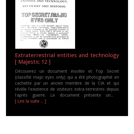
Extraterrestrial entities and technology
[ Majestic 12 ]
Découvrez un document insolite et Top Secret
(classifié majic eyes only) qui a été photographié en
cachette par un ancien membre de la CIA et qui
révèle l'existence de visiteurs extra-terrestres depuis
l'après guerre. Le document présente un...
[ Lire la suite ... ]