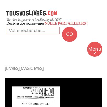
Vos ebooks gratuits et insolites depuis 2007
Des livres que vous ne verrez
NULLE PART AILLEURS !
GO
NEWS
Insolite
Menu
Business
Romans
[LIVRES][MAGIC EYES]
Culture
Quotidien