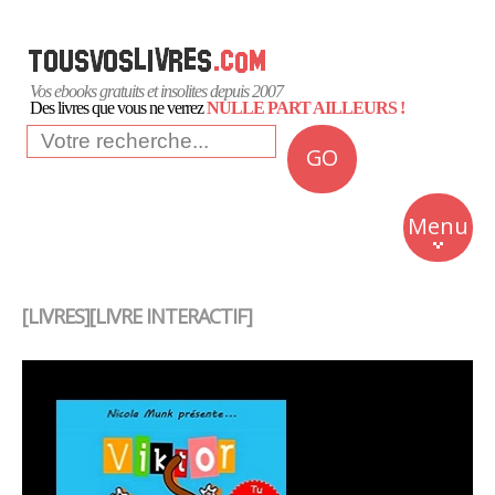
Vos ebooks gratuits et insolites depuis 2007
Des livres que vous ne verrez
NULLE PART AILLEURS !
GO
NEWS
Insolite
Menu
Business
Romans
[LIVRES][LIVRE INTERACTIF]
Culture
Quotidien