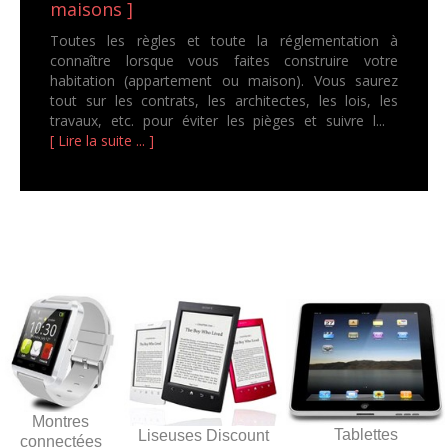
maisons ]
Toutes les règles et toute la réglementation à
connaître lorsque vous faites construire votre
habitation (appartement ou maison). Vous saurez
tout sur les contrats, les architectes, les lois, les
travaux, etc. pour éviter les pièges et suivre l...
[ Lire la suite ... ]
Montres
Tablettes
Liseuses Discount
connectées