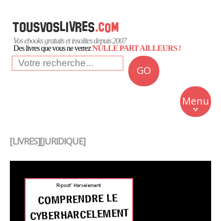
Vos ebooks gratuits et insolites depuis 2007
Des livres que vous ne verrez
NULLE PART AILLEURS !
GO
NEWS
Insolite
Menu
Business
Romans
[LIVRES][JURIDIQUE]
Culture
Quotidien