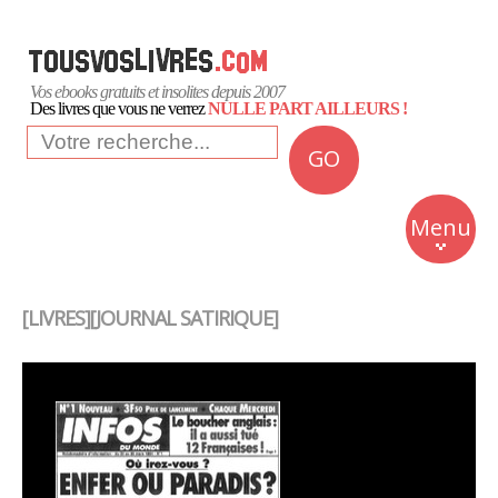
Vos ebooks gratuits et insolites depuis 2007
Des livres que vous ne verrez
NULLE PART AILLEURS !
GO
NEWS
Insolite
Menu
Business
Romans
[LIVRES][JOURNAL SATIRIQUE]
Culture
Quotidien