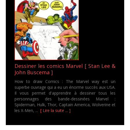
Dessiner les comics Marvel [ Stan Lee &
John Buscema ]
How to draw Comics : The Marvel way est un
superbe ouvrage qui a eu un énorme succès aux USA.
Il vous permet d'apprendre à dessiner tous les
personnages des bande-dessinées Marvel :
Spiderman, Hulk, Thor, Captain America, Wolverine et
les X-Men, ...
[ Lire la suite ... ]