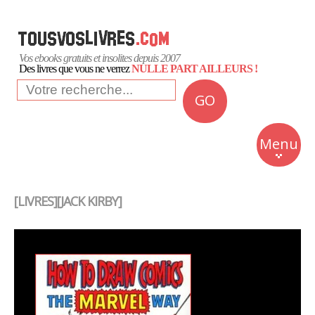
Vos ebooks gratuits et insolites depuis 2007
Des livres que vous ne verrez
NULLE PART AILLEURS !
GO
NEWS
Insolite
Menu
Business
Romans
[LIVRES][JACK KIRBY]
Culture
Quotidien