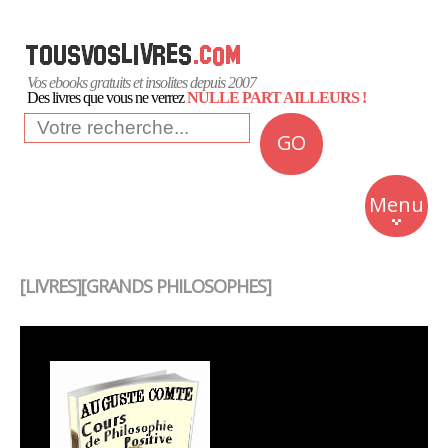
Vos ebooks gratuits et insolites depuis 2007
Des livres que vous ne verrez
NULLE PART AILLEURS !
GO
NEWS
Insolite
Menu
Business
Romans
[LIVRES][GRANDS PHILOSOPHES]
Culture
Quotidien