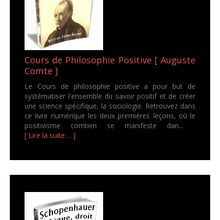
Cours de Philosophie Positive [ Auguste
Comte ]
Le Cours de philosophie positive a pour but de
systématiser l'ensemble du savoir positif et de créer
une science spécifique, la sociologie. Retrouvez dans
ce livre numérique les deux premières leçons, où le
positivisme comtien se manifeste dan...
[ Lire la suite ... ]