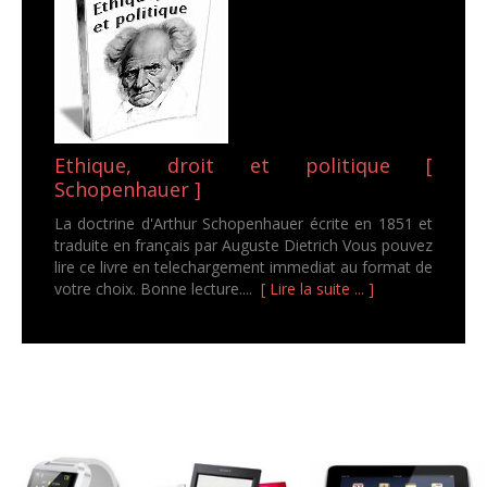
Ethique, droit et politique [
Schopenhauer ]
La doctrine d'Arthur Schopenhauer écrite en 1851 et
traduite en français par Auguste Dietrich Vous pouvez
lire ce livre en telechargement immediat au format de
votre choix. Bonne lecture....
[ Lire la suite ... ]