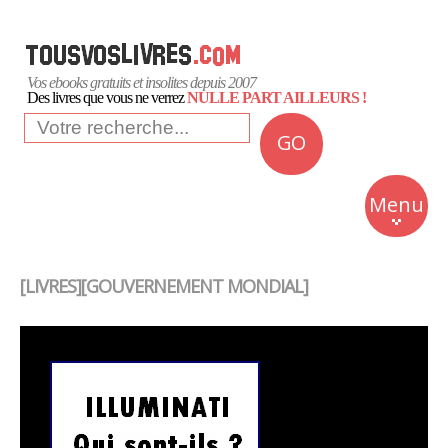
Vos ebooks gratuits et insolites depuis 2007
Des livres que vous ne verrez
NULLE PART AILLEURS !
GO
NEWS
Insolite
Menu
Business
Romans
[LIVRES][GOUVERNEMENT MONDIAL]
Culture
Quotidien