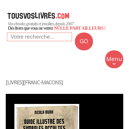
Vos ebooks gratuits et insolites depuis 2007
Des livres que vous ne verrez
NULLE PART AILLEURS !
GO
NEWS
Insolite
Menu
Business
Romans
[LIVRES][FRANC-MACONS]
Culture
Quotidien