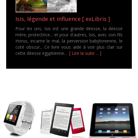
Isis, légende et influence [ exLibris ]
Pour les uns, Isis est une grande déesse, la déesse
mère, protectrice... et pour d'autres, Isis, avec son fils
Horus, incarne le mal, la perversion babylonienne, le
coté obscur... Ce livre vous aide à voir plus clair sur
cette déesse egyptienne...
[ Lire la suite ... ]