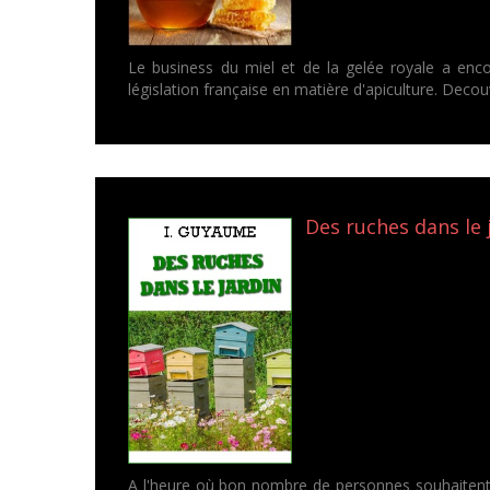
Le business du miel et de la gelée royale a encor
législation française en matière d'apiculture. Decou
Des ruches dans le 
A l'heure où bon nombre de personnes souhaitent viv