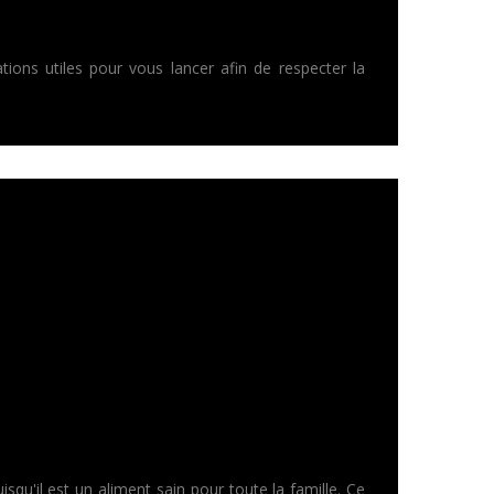
tions utiles pour vous lancer afin de respecter la
squ'il est un aliment sain pour toute la famille. Ce