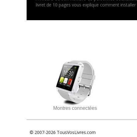
livret de 10 pages vous explique comment installer
Montres connectées
© 2007-2026 TousVosLivres.com