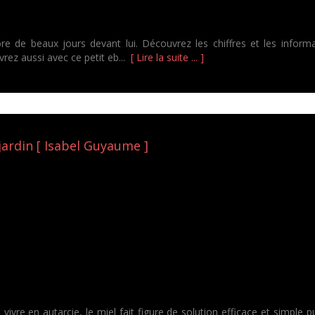
e de beaux jours devant lui. Découvrez les chiffres et les informa
vrez aussi avec ce petit eb...
[ Lire la suite ... ]
jardin [ Isabel Guyaume ]
re en autarcie, le miel fait figure de solution efficace et simple pui