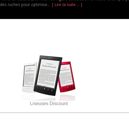
 des ruches pour optimise...
[ Lire la suite ... ]
Liseuses Discount