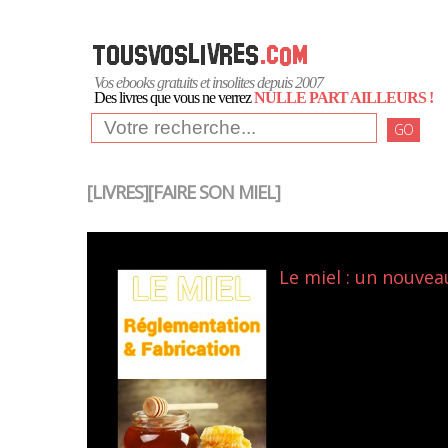
Vos ebooks gratuits et insolites depuis 2007
Des livres que vous ne verrez
NULLE PART AILLEURS !
GO
[LIVRES][FAIRE SON MIEL]
Le miel : un nouvea