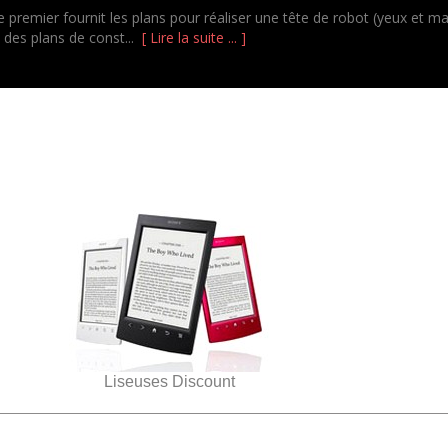
e premier fournit les plans pour réaliser une tête de robot (yeux et 
c des plans de const...
[ Lire la suite ... ]
Liseuses Discount