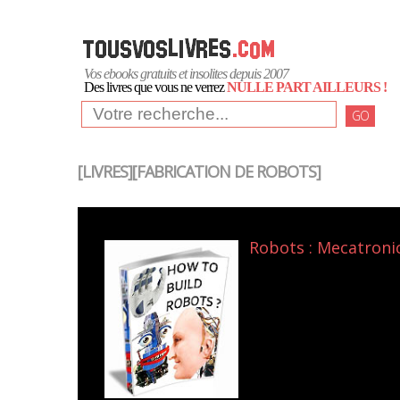
Vos ebooks gratuits et insolites depuis 2007
Des livres que vous ne verrez
NULLE PART AILLEURS !
GO
[LIVRES][FABRICATION DE ROBOTS]
Robots : Mecatronics