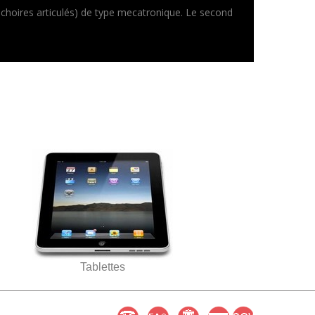
machoires articulés) de type mecatronique. Le second
Tablettes