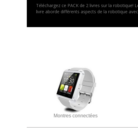
Téléchargez ce PACK de 2 livres sur la robotique! L
livre aborde différents aspects de la robotique ave
Montres connectées