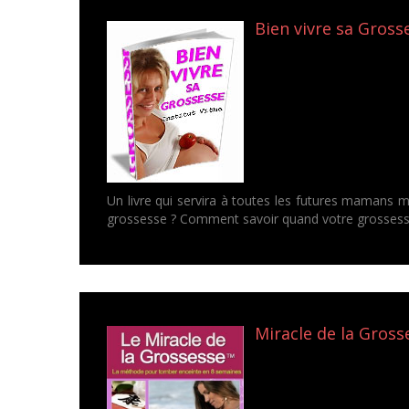
Bien vivre sa Grosse
Un livre qui servira à toutes les futures mamans
grossesse ? Comment savoir quand votre grossess
Miracle de la Gross