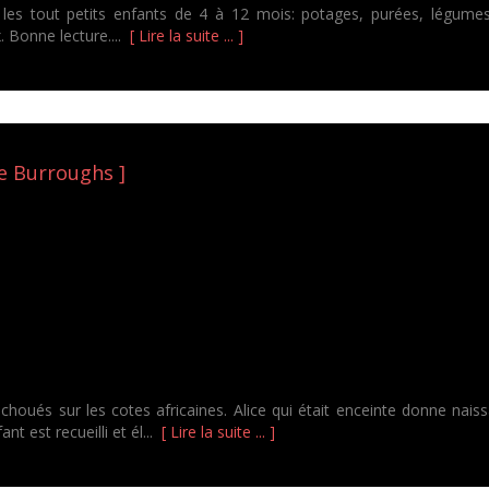
les tout petits enfants de 4 à 12 mois: potages, purées, légumes, 
 Bonne lecture....
[ Lire la suite ... ]
e Burroughs ]
houés sur les cotes africaines. Alice qui était enceinte donne naissa
t est recueilli et él...
[ Lire la suite ... ]