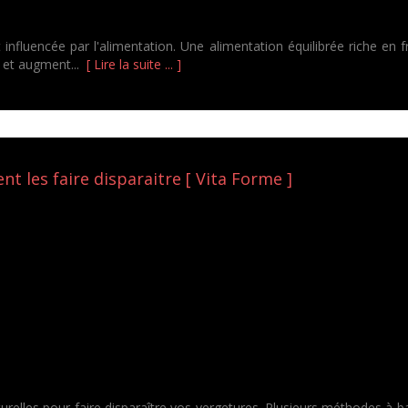
t influencée par l'alimentation. Une alimentation équilibrée riche en
e et augment...
[ Lire la suite ... ]
t les faire disparaitre [ Vita Forme ]
turelles pour faire disparaître vos vergetures. Plusieurs méthodes à 