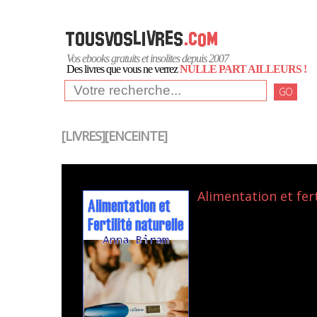
Vos ebooks gratuits et insolites depuis 2007
Des livres que vous ne verrez
NULLE PART AILLEURS !
GO
[LIVRES][ENCEINTE]
Alimentation et fert