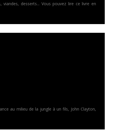
viandes, desserts... Vous pouvez lire ce livre en
nce au milieu de la jungle à un fils, John Clayton,