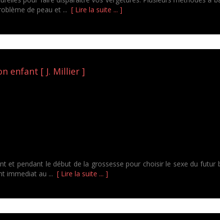
problème de peau et ...
[ Lire la suite ... ]
n enfant [ J. Millier ]
vant et pendant le début de la grossesse pour choisir le sexe du futur 
nt immediat au ...
[ Lire la suite ... ]