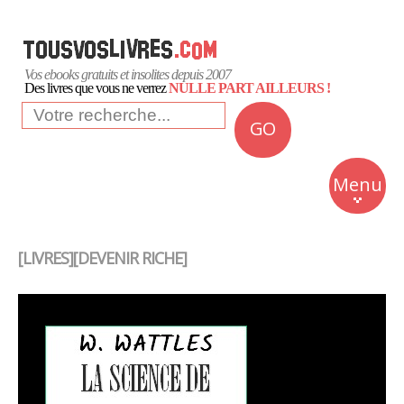
Vos ebooks gratuits et insolites depuis 2007
Des livres que vous ne verrez
NULLE PART AILLEURS !
GO
NEWS
Insolite
Menu
Business
Romans
[LIVRES][DEVENIR RICHE]
Culture
Quotidien