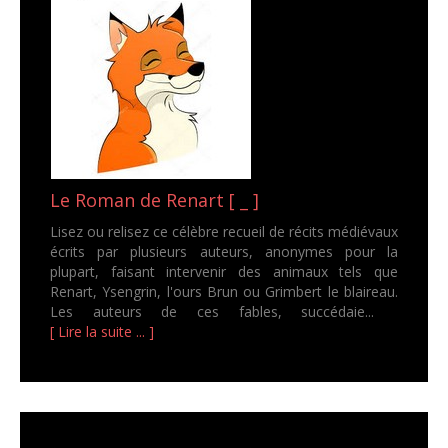
Le Roman de Renart [ _ ]
Lisez ou relisez ce célèbre recueil de récits médiévaux
écrits par plusieurs auteurs, anonymes pour la
plupart, faisant intervenir des animaux tels que
Renart, Ysengrin, l'ours Brun ou Grimbert le blaireau.
Les auteurs de ces fables, succédaie...
[ Lire la suite ... ]