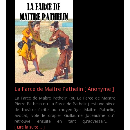
La Farce de Maitre Pathelin [ Anonyme ]
La Farce de Maître Pathelin (ou La Farce de Maistre
Pierre Pathelin ou La Farce de Pathelin) est une pièce
de théâtre écrite au moyen-âge. Maître Pathelin,
avocat, vole le drapier Guillaume Joceaulme qu'il
retrouve ensuite en tant qu'adversair...
[ Lire la suite ... ]