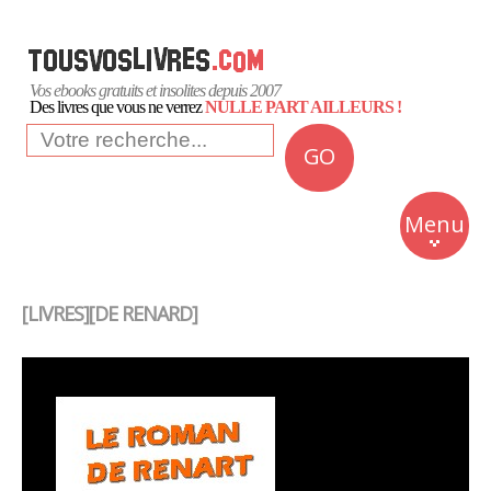
Vos ebooks gratuits et insolites depuis 2007
Des livres que vous ne verrez
NULLE PART AILLEURS !
GO
NEWS
Insolite
Menu
Business
Romans
[LIVRES][DE RENARD]
Culture
Quotidien