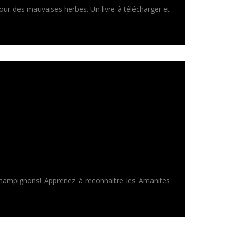
our des mauvaises herbes. Un livre à télécharger et
s champignons! Apprenez à reconnaitre les Amanites