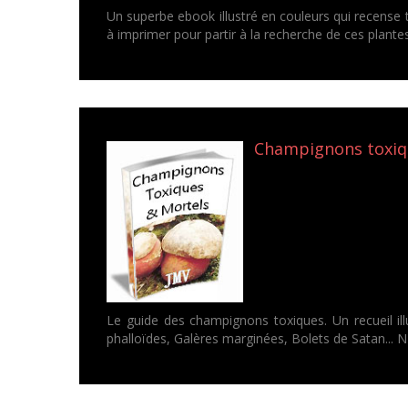
Un superbe ebook illustré en couleurs qui recense 
à imprimer pour partir à la recherche de ces plantes
Champignons toxique
Le guide des champignons toxiques. Un recueil ill
phalloïdes, Galères marginées, Bolets de Satan... N