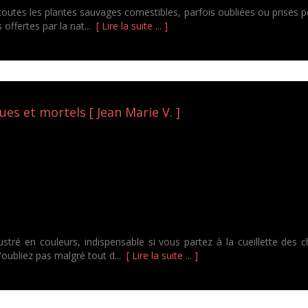
toutes les plantes sauvages comestibles, parfois oubliées ou prises p
 offertes par la nat...
[ Lire la suite ... ]
s et mortels [ Jean Marie V. ]
ustré en couleurs, indispensable si vous partez à la cueillette de
'oubliez pas malgré tout d...
[ Lire la suite ... ]