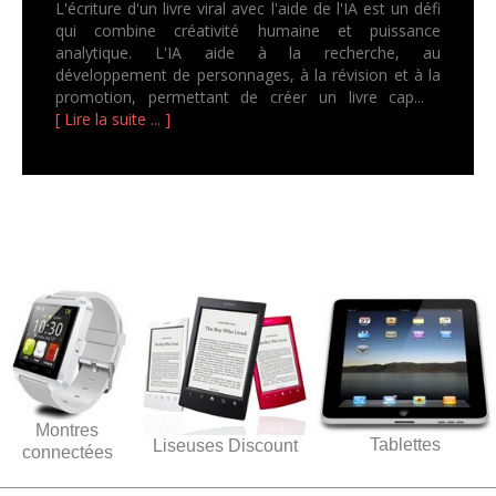
L'écriture d'un livre viral avec l'aide de l'IA est un défi
qui combine créativité humaine et puissance
analytique. L'IA aide à la recherche, au
développement de personnages, à la révision et à la
promotion, permettant de créer un livre cap...
[ Lire la suite ... ]
Montres
Tablettes
Liseuses Discount
connectées