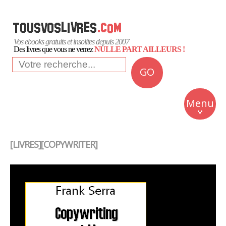
Vos ebooks gratuits et insolites depuis 2007
Des livres que vous ne verrez
NULLE PART AILLEURS !
GO
NEWS
Insolite
Menu
Business
Romans
[LIVRES][COPYWRITER]
Culture
Quotidien