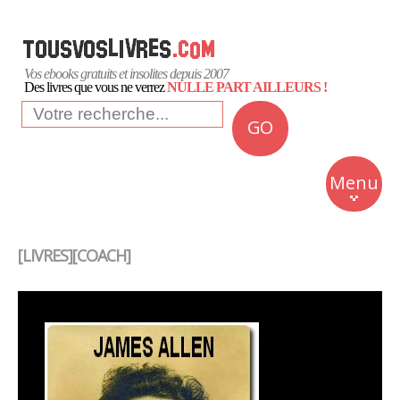
Vos ebooks gratuits et insolites depuis 2007
Des livres que vous ne verrez
NULLE PART AILLEURS !
GO
NEWS
Insolite
Menu
Business
Romans
[LIVRES][COACH]
Culture
Quotidien