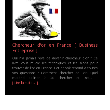
Chercheur d'or en France [ Business
Entreprise ]
Qui n'a jamais révé de devenir chercheur d'or ? Ce
livre vous révèle les techniques et les filons pour
trouver de l'or en France. Cet ebook répond à toutes
vos questions : Comment chercher de l'or? Quel
matériel utiliser ? Où chercher et trou...
[ Lire la suite ... ]