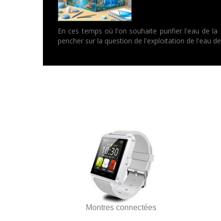
En ces temps où l'on souhaite purifier l'eau de la
pencher sur la question de l'exploitation de l'eau de 
Montres connectées