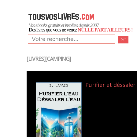
Vos ebooks gratuits et insolites depuis 2007
Des livres que vous ne verrez
NULLE PART AILLEURS !
GO
[LIVRES][CAMPING]
Purifier et déssaler 