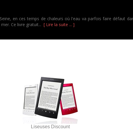
 Seine, en ces temps de chaleurs où l'eau va parfois faire défaut dan
mer. Ce livre gratuit...
[ Lire la suite ... ]
Liseuses Discount