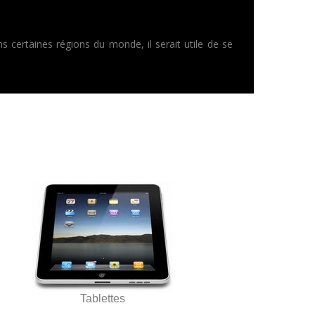
s certaines régions du monde, il serait utile de se
Tablettes