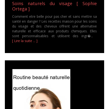
Soins naturels du visage [ Sophie
Ortega ]
Comment etre belle pour pas cher et sans mettre sa
santé en danger ? Les recettes maison pour les soins
du visage et des cheveux offrent une alternative
naturelle et efficace aux produits chimiques. Elles
sont personnalisables et utilisent des ingr�...
[ Lire la suite ... ]