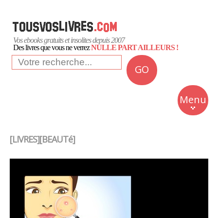
Vos ebooks gratuits et insolites depuis 2007
Des livres que vous ne verrez
NULLE PART AILLEURS !
GO
NEWS
Insolite
Menu
Business
Romans
[LIVRES][BEAUTé]
Culture
Quotidien