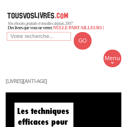
Vos ebooks gratuits et insolites depuis 2007
Des livres que vous ne verrez
NULLE PART AILLEURS !
GO
NEWS
Insolite
Menu
Business
Romans
[LIVRES][ANTI-AGE]
Culture
Quotidien