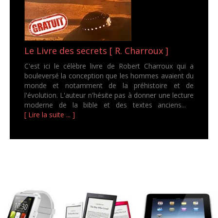
Le Livre des secrets [ R. Charroux ]
C'est ici le célèbre livre de Robert Charroux qui a
bouleversé la conception que les hommes avaient du
monde et notamment de la préhistoire et de
l'évolution. L'auteur n'hésite pas à donner une lecture
moderne de la bible et des textes anciens...
[ Lire la suite ... ]