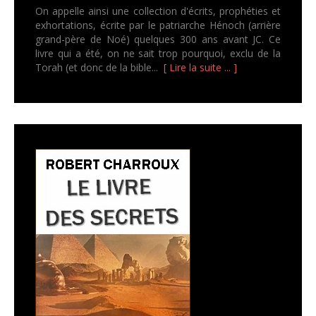
On appelle ainsi une collection d'écrits, prophéties et
exhortations, écrite par le patriarche Hénoch (arrière
grand-père de Noé) quelques 300 ans avant JC. Ce
livre qui a été, on ne sait trop pourquoi, exclu de la
Torah (et donc de la bible...
[ Lire la suite ... ]