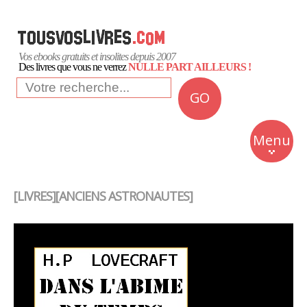
Vos ebooks gratuits et insolites depuis 2007
Des livres que vous ne verrez
NULLE PART AILLEURS !
GO
NEWS
Insolite
Menu
Business
Romans
[LIVRES][ANCIENS ASTRONAUTES]
Culture
Quotidien